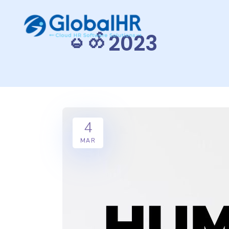
မတ် 2023
4
MAR