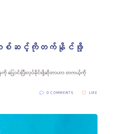
း နောက်တစ်ဆင့်ကိုတက်နိုင်ဖို့
ြောင်းပြီးလုပ်ခိုင်းဖို့ဆိုတာဟာ တကယ့်ကို
0 COMMENTS
LIKE