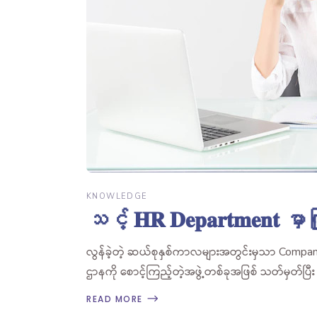
KNOWLEDGE
သင့် 𝐇𝐑 𝐃𝐞𝐩𝐚𝐫𝐭𝐦𝐞𝐧𝐭 မှာကြ
လွန်ခဲ့တဲ့ ဆယ်စုနှစ်ကာလများအတွင်းမှသာ Com
ဌာနကို စောင့်ကြည့်တဲ့အဖွဲ့တစ်ခုအဖြစ် သတ်မှတ်ပြီ
READ MORE