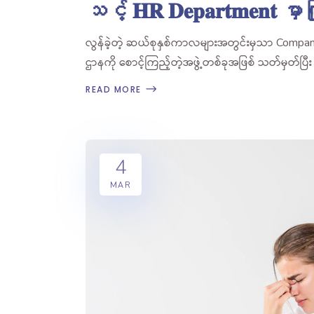
သင့် 𝐇𝐑 𝐃𝐞𝐩𝐚𝐫𝐭𝐦𝐞𝐧𝐭 မှာကြု
လွန်ခဲ့တဲ့ ဆယ်စုနှစ်ကာလများအတွင်းမှသာ Com
ဌာနကို စောင့်ကြည့်တဲ့အဖွဲ့တစ်ခုအဖြစ် သတ်မှတ်ပြီ
READ MORE
4
MAR