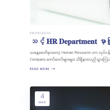
KNOWLEDGE
သင့် 𝐇𝐑 𝐃𝐞𝐩𝐚𝐫𝐭𝐦𝐞𝐧𝐭 မှာကြု
ယနေ့ခေတ်မှာတော့ Human Resource ဟာ လုပ်ငန်းအ
Company တော်တော်များများ သိရှိနားလည်သွားကြပါ
READ MORE
4
MAR