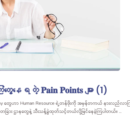
ုံတွေ့နေရတဲ့ 𝐏𝐚𝐢𝐧 𝐏𝐨𝐢𝐧𝐭𝐬 များ (1)
pany တွေဟာ Human Resource ရဲ့တန်ဖိုးကို အမှန်တကယ် နားလည်လာ
း တခြား ဌာနတွေနဲ့ သီးသန့်ခွဲထုတ်သင့်တယ်လို့မြင်နေခဲ့ကြပါတယ်။