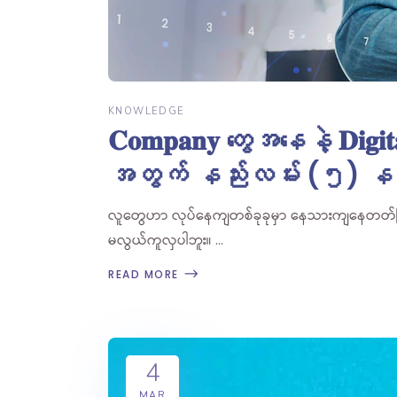
KNOWLEDGE
𝐂𝐨𝐦𝐩𝐚𝐧𝐲 တွေအနေနဲ့ 𝐃𝐢𝐠𝐢
အတွက် နည်းလမ်း (၅) နည
လူတွေဟာ လုပ်နေကျတစ်ခုခုမှာ နေသားကျနေတတ်ကြပါတ
မလွယ်ကူလှပါဘူး။
READ MORE
4
MAR