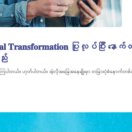
𝐭𝐚𝐥 𝐓𝐫𝐚𝐧𝐬𝐟𝐨𝐫𝐦𝐚𝐭𝐢𝐨𝐧 ပြုလုပ်ပြီ
်း
ယ်။ ဟုတ်ပါတယ်။ အဲ့လိုအခြေအနေမျိုးမှာ တခြားပုံစံနောက်တစ်ခုကို ပ