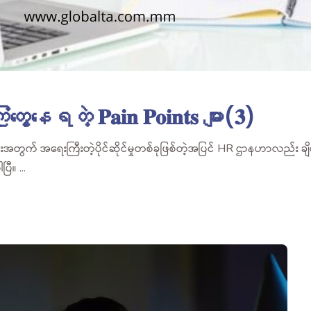
ံတွေ့နေရတဲ့ 𝐏𝐚𝐢𝐧 𝐏𝐨𝐢𝐧𝐭𝐬 များ(𝟑)
တွက် အရေးကြီးတဲ့ပိုင်ဆိုင်မှုတစ်ခုဖြစ်တဲ့အပြင် HR ဌာနဟာလည်း ခ
ပြီ။