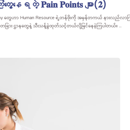
ံတွေ့နေရတဲ့ 𝐏𝐚𝐢𝐧 𝐏𝐨𝐢𝐧𝐭𝐬 များ(𝟐)
pany တွေဟာ Human Resource ရဲ့တန်ဖိုးကို အမှန်တကယ် နားလည်လာ
း တခြား ဌာနတွေနဲ့ သီးသန့်ခွဲထုတ်သင့်တယ်လို့မြင်နေခဲ့ကြပါတယ်။