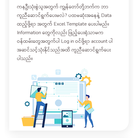
ကနဦးသုံးစွဲသူအတွက် ကျွန်တော်တို့ဘက်က ဘာ
ကူညီဆောင်ရွက်ပေးမလဲ? ပထမဆုံးအနေနဲ့ Data
ထည့်ဖို့ရာ အတွက် Excel Template ပေးပါမည်။
Information တွေကိုလည်း ဖြည့်ပေးရုံသာမက
ဝန်ထမ်းတွေအတွက်ပါ Log in ဝင်ဖို့ရာ ‌account ပါ
အဆင်သင့်သုံးနိုင်သည်အထိ ကူညီဆောင်ရွက်ပေး
ပါသည်။