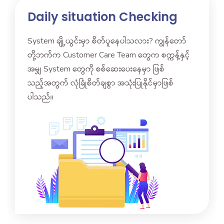
Daily situation Checking
System ချို့ယွင်းမှာ စိတ်ပူနေပါသလား? ကျွန်တော်
တို့ဘက်က Customer Care Team တွေက စက္ကန့်နှင့်
အမျှ System တွေကို စစ်ဆေးပေးနေမှာ ဖြစ်
သည့်အတွက် လုံခြုံစိတ်ချစွာ အသုံးပြုနိုင်မှာဖြစ်
ပါသည်။