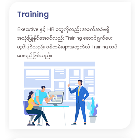
Training
Executive နှင့် HR တွေကိုလည်း အခက်အခဲမရှိ
အသုံးပြုနိုင်အောင်လည်း Training ဆောင်ရွက်ပေး
မည်ဖြစ်သည်။ ဝန်ထမ်းများအတွက်လဲ Training ထပ်
ပေးမည်ဖြစ်သည်။