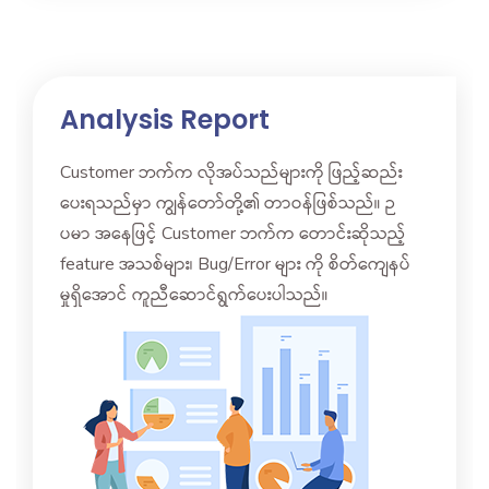
Analysis Report
Customer ဘက်က လိုအပ်သည်များကို ဖြည့်ဆည်း
ပေးရသည်မှာ ကျွန်တော်တို့၏ တာဝန်ဖြစ်သည်။ ဉ
ပမာ အနေဖြင့် Customer ဘက်က တောင်းဆိုသည့်
feature အသစ်များ၊ Bug/Error များ ကို စိတ်ကျေနပ်
မှုရှိအောင် ကူညီဆောင်ရွက်ပေးပါသည်။