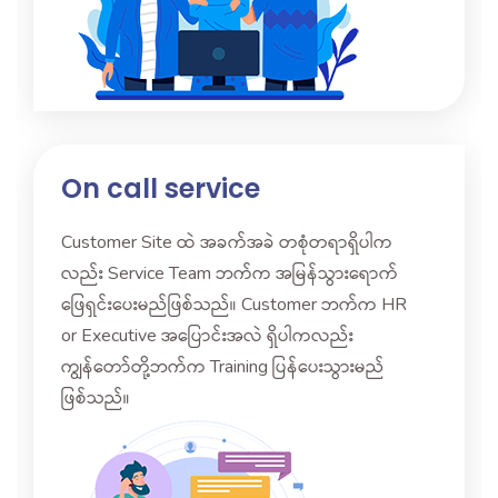
On call service
Customer Site ထဲ အခက်အခဲ တစုံတရာရှိပါက
လည်း Service Team ဘက်က အမြန်သွားရောက်
ဖြေရှင်းပေးမည်ဖြစ်သည်။ Customer ဘက်က HR
or Executive အပြောင်းအလဲ ရှိပါကလည်း
ကျွန်တော်တို့ဘက်က Training ပြန်ပေးသွားမည်
ဖြစ်သည်။