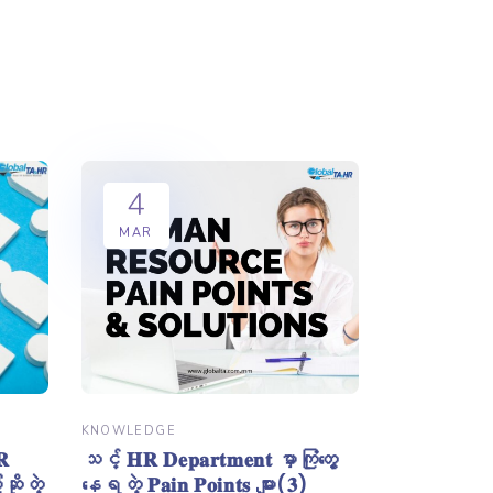
4
MAR
KNOWLEDGE
သင့် 𝐇𝐑 𝐃𝐞𝐩𝐚𝐫𝐭𝐦𝐞𝐧𝐭 မှာကြုံတွေ့
𝐑
နေရတဲ့ 𝐏𝐚𝐢𝐧 𝐏𝐨𝐢𝐧𝐭𝐬 များ(𝟑)
ဆိုတဲ့