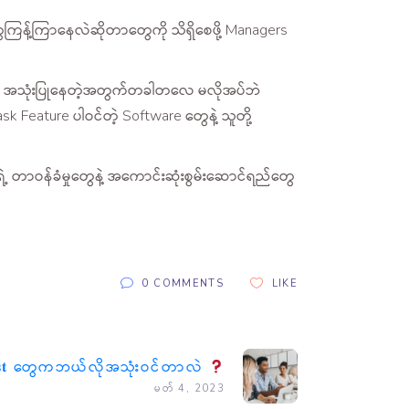
တွေကြန့်ကြာနေလဲဆိုတာတွေကို သိရှိစေဖို့ Managers
ွေကိုပဲ အသုံးပြုနေတဲ့အတွက်တခါတလေ မလိုအပ်ဘဲ
Feature ပါဝင်တဲ့ Software တွေနဲ့ သူတို့
ဲ့ တာဝန်ခံမှုတွေနဲ့ အကောင်းဆုံးစွမ်းဆောင်ရည်တွေ
0 COMMENTS
LIKE
𝐤 𝐋𝐢𝐬𝐭 တွေကဘယ်လိုအသုံးဝင်တာလဲ
မတ် 4, 2023