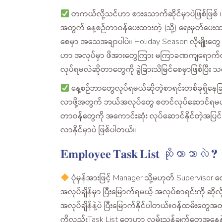
တကယ်လို့သင်ဟာ စားသောက်ဆိုင်မှာပဲဖြစ်ဖြစ် ၊ Co
အတွက် နေ့စဉ်တာဝန်ပေးထားတဲ့ (သို့) ရေးမှတ်ပေးထား
စေမှာ အသေအချာပါပဲ။ Holiday Season လိုမျိုးတွေ ၊ 
ဟာ အလုပ်မှာ ဖိအားတွေကြား မကြာခဏကျရောက်တတ်ပါ
လုပ်ရမလဲဆိုတာတွေကို ခွဲခြားသိမြင်စေမှာဖြစ်ပြီး သင့
နေ့စဉ်ဘာတွေလုပ်ရမယ်ဆိုတဲ့စာရင်းတစ်ခုရှိနေခြင်း
လာဖို့အတွက် ဘယ်အလုပ်တွေ စတင်လုပ်ဆောင်ရမယ်ဆိုတ
တာဝန်တွေကို အကောင်းဆုံး လုပ်ဆောင်နိုင်တဲ့အပြင
လာနိုင်မှာပဲ ဖြစ်ပါတယ်။
𝐄𝐦𝐩𝐥𝐨𝐲𝐞𝐞 𝐓𝐚𝐬𝐤 𝐋𝐢𝐬𝐭 ဆိုတာဘာလဲ ?
ပုံမှန်အားဖြင့် Manager သို့မဟုတ် Superviso
အလုပ်ချိန်မှာ ပြီးမြောက်ရမယ့် အလုပ်စာရင်းကို 
အလုပ်ချိန်နဲ့ပဲ ပြီးမြောက်နိုင်ပါတယ်။ဝန်ထမ်းတ
ကိုလည်းTask List တွေဟာ လမ်းညွှန်ချက်တွေအနေနဲ့ ပ