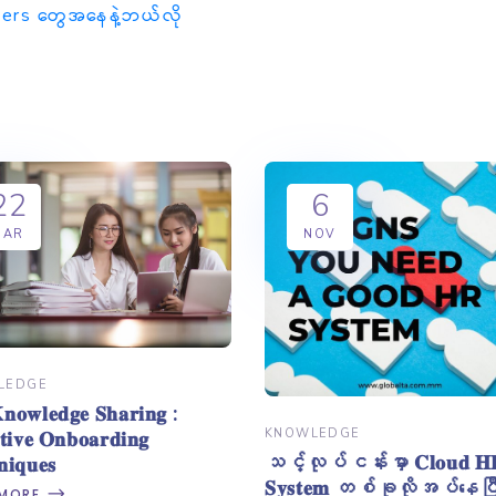
် Managers တွေအနေနဲ့ဘယ်လို
22
6
MAR
NOV
LEDGE
𝐨𝐰𝐥𝐞𝐝𝐠𝐞 𝐒𝐡𝐚𝐫𝐢𝐧𝐠 :
KNOWLEDGE
𝐭𝐢𝐯𝐞 𝐎𝐧𝐛𝐨𝐚𝐫𝐝𝐢𝐧𝐠
သင့်လုပ်ငန်းမှာ 𝐂𝐥𝐨𝐮𝐝 𝐇
𝐢𝐪𝐮𝐞𝐬
𝐒𝐲𝐬𝐭𝐞𝐦 တစ်ခုလိုအပ်နေပြီ
 MORE