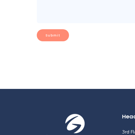
Head
3rd F