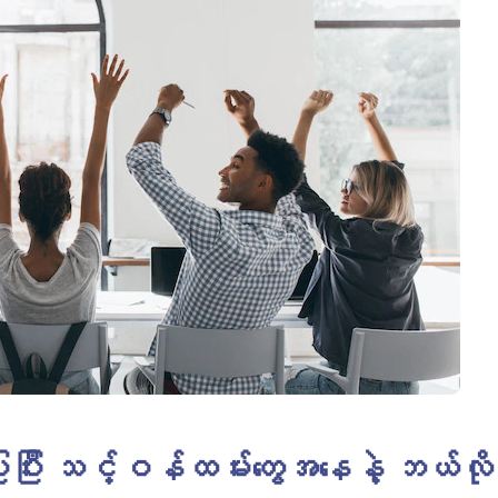
 ကိုအသုံးပြုပြီး သင့်ဝန်ထမ်းတွေအနေနဲ့ ဘယ်