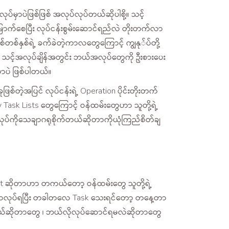
်မှာပဲဖြစ်ဖြစ် အလုပ်လုပ်တယ်ဆိုပါစို့။ သင့်
းမြောက်စေပြီး လုပ်ငန်းစွမ်းဆောင်ရည်လဲ တိုးတက်လာ
စ်တစ်နှစ်ရဲ့ ခက်ခဲတဲ့ကာလတွေကြောင့် ကျွနု်ပ်တို့
သင့်အလုပ်ချိန်အတွင်း ဘယ်အလုပ်တွေကို ဦးစားပေး
မှာပဲ ဖြစ်ပါတယ်။
ြစ်တဲ့အပြင် လုပ်ငန်းရဲ့ Operation ပိုင်းတိုးတက်
ask Lists တွေကြောင့် ဝန်ထမ်းတွေဟာ သူတို့ရဲ့
လုပ်ကိုသေချာဂရုစိုက်တယ်ဆိုတာကိုယုံကြည်စိတ်ချ
List ဆိုတာဟာ တကယ်တော့ ဝန်ထမ်းတွေ သူတို့ရဲ့
များစွာလုပ်ရပြီး တခါတလေ Task သေးရင်တော့ တနေ့တာ
သင့်တယ်ဆိုတာတွေ ၊ ဘယ်လိုလုပ်ဆောင်ရမလဲဆိုတာတွေ