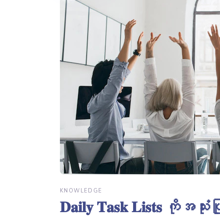
KNOWLEDGE
𝐃𝐚𝐢𝐥𝐲 𝐓𝐚𝐬𝐤 𝐋𝐢𝐬𝐭