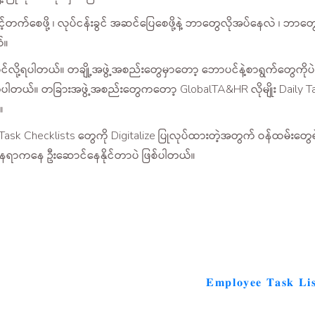
ြင့်တက်စေဖို့ ၊ လုပ်ငန်းခွင် အဆင်ပြေစေဖို့နဲ့ ဘာတွေလိုအပ်နေလဲ ၊ ဘာ
်။
လုပ်ဆောင်လို့ရပါတယ်။ တချို့အဖွဲ့အစည်းတွေမှာတော့ ဘောပင်နဲ့စာရွက်တ
်ပါတယ်။ တခြားအဖွဲ့အစည်းတွေကတော့ GlobalTA&HR လိုမျိုး Daily Task 
။
 Task Checklists တွေကို Digitalize ပြုလုပ်ထားတဲ့အတွက် ဝန်ထမ်းတွေရ
ပ်ဆုံးနေရာကနေ ဦးဆောင်နေနိုင်တာပဲ ဖြစ်ပါတယ်။
𝐄𝐦𝐩𝐥𝐨𝐲𝐞𝐞 𝐓𝐚𝐬