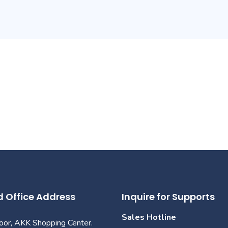
 Office Address
Inquire for Supports
Sales Hotline
loor, AKK Shopping Center.