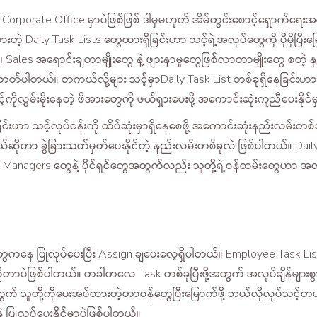
rporate Office မှာပဲဖြစ်ဖြစ် ဒါမှမဟုတ် အိမ်တွင်းစောင့်ရှောက်ရေးအလုပ
တဲ့ Daily Task Lists တွေထားရှိခြင်းဟာ သင့်ရဲ့အလုပ်တွေကို ပိုမိုပြီ
Sales အရောင်းချတာမျိုးတွေ နဲ့ ဖျားနာမှုတွေဖြစ်လာတာမျိုးတွေ စတဲ့ နှ
တယ်။ တကယ်လို့များ သင့်မှာDaily Task List တစ်ခုရှိနေခြင်းဟာ 
်ကိုလွှမ်းမိုးနေတဲ့ ဖိအားတွေကို ဖယ်ရှားပေးဖို့ အကောင်းဆုံးကူညီပေးနိုင်
ဟာ သင့်လုပ်ငန်းကို ထိပ်ဆုံးမှာရှိနေစေဖို့ အကောင်းဆုံးနည်းလမ်းတစ်ခုဖ
ာ ခွဲခြားသတ်မှတ်ပေးနိုင်တဲ့ နည်းလမ်းတစ်ခုလဲ ဖြစ်ပါတယ်။ Daily T
် Managers တွေနဲ့ ပိုင်ရှင်တွေအတွက်လည်း သူတို့ရဲ့ဝန်ထမ်းတွေဟာ အ
r တွေကနေ ပြုလုပ်ပေးပြီး Assign ချပေးလေ့ရှိပါတယ်။ Employee Task 
ဆိုလိုတာပဲဖြစ်ပါတယ်။ တခါတလေ Task တစ်ခုပြီးဖို့အတွက် အလုပ်ချိန်
ွေအတွက် သူတို့ကိုပေးအပ်ထားတဲ့တာဝန်တွေပြီးမြောက်ဖို့ ဘယ်လိုလုပ်
ြုလုပ်ပေးနိုင်မှာပဲဖြစ်ပါတယ်။