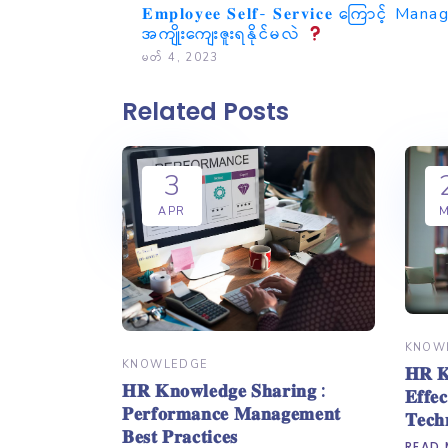
𝐄𝐦𝐩𝐥𝐨𝐲𝐞𝐞 𝐒𝐞𝐥𝐟- 𝐒𝐞𝐫𝐯𝐢𝐜𝐞 ကြောင့
အကျိုးကျေးဇူးရနိုင်မလဲ
မတ် 4, 2023
Related Posts
3
APR
KNOW
KNOWLEDGE
𝐇𝐑 𝐊
𝐇𝐑 𝐊𝐧𝐨𝐰𝐥𝐞𝐝𝐠𝐞 𝐒𝐡𝐚𝐫𝐢𝐧𝐠 :
𝐄𝐟𝐟𝐞
𝐏𝐞𝐫𝐟𝐨𝐫𝐦𝐚𝐧𝐜𝐞 𝐌𝐚𝐧𝐚𝐠𝐞𝐦𝐞𝐧𝐭
𝐓𝐞𝐜𝐡
𝐁𝐞𝐬𝐭 𝐏𝐫𝐚𝐜𝐭𝐢𝐜𝐞𝐬
READ