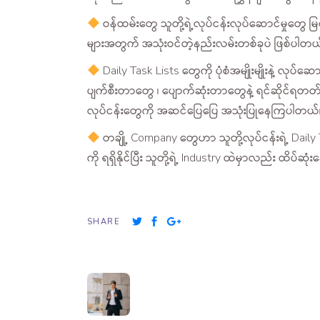
ဝန်ထမ်းတွေ သူတို့ရဲ့လုပ်ငန်းလုပ်ဆောင်မှုတွေ မ
များအတွက် အသုံးဝင်တဲ့နည်းလမ်းတစ်ခုပဲ ဖြစ်ပါတယ
Daily Task Lists တွေကို ပုံစံအမျိုးမျိုးနဲ့ 
ပျက်စီးတာတွေ ၊ ပျောက်ဆုံးတာတွေနဲ့ ရင်ဆိုင်ရတတ
လုပ်ငန်းတွေကို အဆင်ပြေပြေ အသုံးပြုနေကြပါတယ်
တချို့ Company တွေဟာ သူတို့လုပ်ငန်းရဲ့ Daily
ကို ရရှိနိုင်ပြီး သူတို့ရဲ့ Industry ထဲမှာလည်း ထိ
SHARE