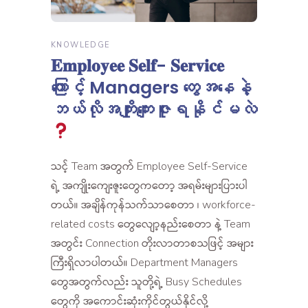
KNOWLEDGE
𝐄𝐦𝐩𝐥𝐨𝐲𝐞𝐞 𝐒𝐞𝐥𝐟- 𝐒𝐞𝐫𝐯𝐢𝐜𝐞
ကြောင့် Managers တွေအနေနဲ့
ဘယ်လိုအကျိုးကျေးဇူးရနိုင်မလဲ
သင့် Team အတွက် Employee Self-Service
ရဲ့ အကျိုးကျေးဇူးတွေကတော့ အရမ်းများပြားပါ
တယ်။ အချိန်ကုန်သက်သာစေတာ ၊ workforce-
related costs တွေလျော့နည်းစေတာ နဲ့ Team
အတွင်း Connection တိုးလာတာစသဖြင့် အများ
ကြီးရှိလာပါတယ်။ Department Managers
တွေအတွက်လည်း သူတို့ရဲ့ Busy Schedules
တွေကို အကောင်းဆုံးကိုင်တွယ်နိုင်လို့