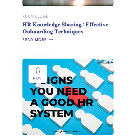
KNOWLEDGE
𝐇𝐑 𝐊𝐧𝐨𝐰𝐥𝐞𝐝𝐠𝐞 𝐒𝐡𝐚𝐫𝐢𝐧𝐠 : 𝐄𝐟𝐟𝐞𝐜𝐭𝐢𝐯𝐞
𝐎𝐧𝐛𝐨𝐚𝐫𝐝𝐢𝐧𝐠 𝐓𝐞𝐜𝐡𝐧𝐢𝐪𝐮𝐞𝐬
READ MORE
6
NOV