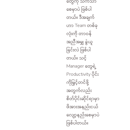
တွေကို သက်သာ
စေမှာပဲ ဖြစ်ပါ
တယ်။ ဒီအချက်
ဟာ Team တစ်ခု
လုံးကို တာဝန်
အညီအမျှ ခွဲယူ
ခြင်းလဲ ဖြစ်ပါ
တယ်။ သင့်
Manager တွေရဲ့
Productivity ပိုင်း
ကိုမြှင့်တင်ဖို့
အတွက်လည်း
စိတ်ပိုင်းဆိုင်ရာမှာ
ဖိအားအနည်းငယ်
လျော့နည်းစေမှာပဲ
ဖြစ်ပါတယ်။