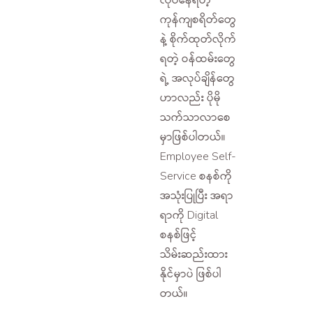
ကုန်ကျစရိတ်တွေ
နဲ့ စိုက်ထုတ်လိုက်
ရတဲ့ ဝန်ထမ်းတွေ
ရဲ့ အလုပ်ချိန်တွေ
ဟာလည်း ပိုမို
သက်သာလာစေ
မှာဖြစ်ပါတယ်။
Employee Self-
Service စနစ်ကို
အသုံးပြုပြီး အရာ
ရာကို Digital
စနစ်ဖြင့်
သိမ်းဆည်းထား
နိုင်မှာပဲ ဖြစ်ပါ
တယ်။