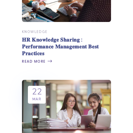
KNOWLEDGE
𝐇𝐑 𝐊𝐧𝐨𝐰𝐥𝐞𝐝𝐠𝐞 𝐒𝐡𝐚𝐫𝐢𝐧𝐠 :
𝐏𝐞𝐫𝐟𝐨𝐫𝐦𝐚𝐧𝐜𝐞 𝐌𝐚𝐧𝐚𝐠𝐞𝐦𝐞𝐧𝐭 𝐁𝐞𝐬𝐭
𝐏𝐫𝐚𝐜𝐭𝐢𝐜𝐞𝐬
READ MORE
22
MAR