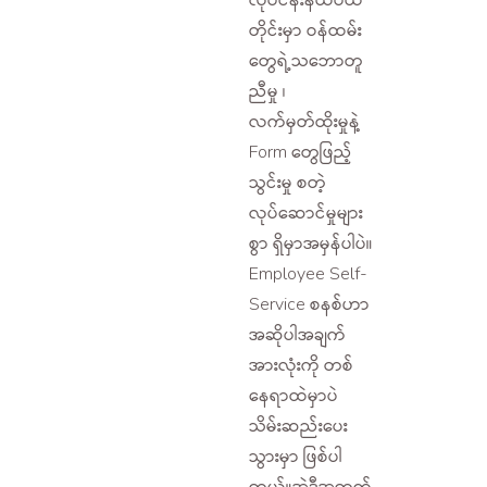
တိုင်းမှာ ဝန်ထမ်း
တွေရဲ့သဘောတူ
ညီမှု ၊
လက်မှတ်ထိုးမှုနဲ့
Form တွေဖြည့်
သွင်းမှု စတဲ့
လုပ်ဆောင်မှုများ
စွာ ရှိမှာအမှန်ပါပဲ။
Employee Self-
Service စနစ်ဟာ
အဆိုပါအချက်
အားလုံးကို တစ်
နေရာထဲမှာပဲ
သိမ်းဆည်းပေး
သွားမှာ ဖြစ်ပါ
တယ်။အဲဒီအတွက်