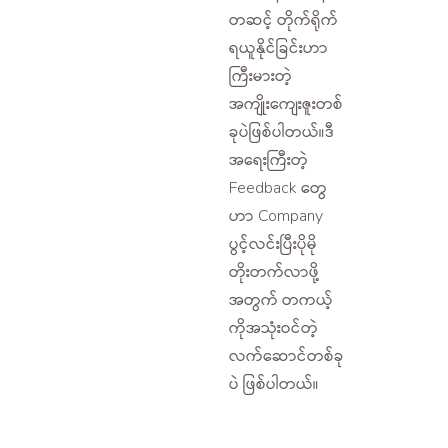
တဆင့် တိုက်ရိုက်
ရယူနိုင်ခြင်းဟာ
ကြီးမားတဲ့
အကျိုးကျေးဇူးတစ်
ခုပဲဖြစ်ပါတယ်။ဒီ
အရေးကြီးတဲ့
Feedback တွေ
ဟာ Company
ပွင့်လင်းပြီးပိုမို
တိုးတက်လာဖို့
အတွက် တကယ့်
ကိုအသုံးဝင်တဲ့
လက်ဆောင်တစ်ခု
ပဲ ဖြစ်ပါတယ်။