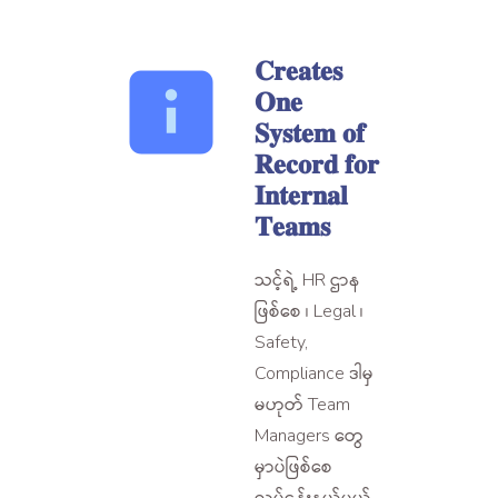
𝐂𝐫𝐞𝐚𝐭𝐞𝐬
𝐎𝐧𝐞
𝐒𝐲𝐬𝐭𝐞𝐦 𝐨𝐟
𝐑𝐞𝐜𝐨𝐫𝐝 𝐟𝐨𝐫
𝐈𝐧𝐭𝐞𝐫𝐧𝐚𝐥
𝐓𝐞𝐚𝐦𝐬
သင့်ရဲ့ HR ဌာန
ဖြစ်စေ ၊ Legal ၊
Safety,
Compliance ဒါမှ
မဟုတ် Team
Managers တွေ
မှာပဲဖြစ်စေ
လုပ်ငန်းနယ်ပယ်