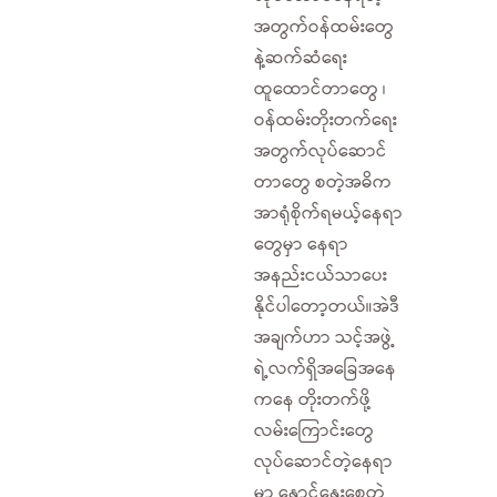
အတွက်ဝန်ထမ်းတွေ
နဲ့ဆက်ဆံရေး
ထူထောင်တာတွေ ၊
ဝန်ထမ်းတိုးတက်ရေး
အတွက်လုပ်ဆောင်
တာတွေ စတဲ့အဓိက
အာရုံစိုက်ရမယ့်နေရာ
တွေမှာ နေရာ
အနည်းငယ်သာပေး
နိုင်ပါတော့တယ်။အဲဒီ
အချက်ဟာ သင့်အဖွဲ့
ရဲ့လက်ရှိအခြေအနေ
ကနေ တိုးတက်ဖို့
လမ်းကြောင်းတွေ
လုပ်ဆောင်တဲ့နေရာ
မှာ နှောင့်နှေးစေတဲ့