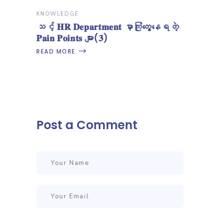
KNOWLEDGE
သင့် 𝐇𝐑 𝐃𝐞𝐩𝐚𝐫𝐭𝐦𝐞𝐧𝐭 မှာကြုံတွေ့နေရတဲ့
𝐏𝐚𝐢𝐧 𝐏𝐨𝐢𝐧𝐭𝐬 များ(𝟑)
READ MORE
Post a Comment