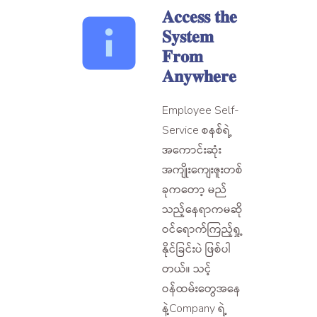
𝐀𝐜𝐜𝐞𝐬𝐬 𝐭𝐡𝐞
𝐒𝐲𝐬𝐭𝐞𝐦
𝐅𝐫𝐨𝐦
𝐀𝐧𝐲𝐰𝐡𝐞𝐫𝐞
Employee Self-
Service စနစ်ရဲ့
အကောင်းဆုံး
အကျိုးကျေးဇူးတစ်
ခုကတော့ မည်
သည့်နေရာကမဆို
ဝင်ရောက်ကြည့်ရှု့
နိုင်ခြင်းပဲ ဖြစ်ပါ
တယ်။ သင့်
ဝန်ထမ်းတွေအနေ
နဲ့Company ရဲ့