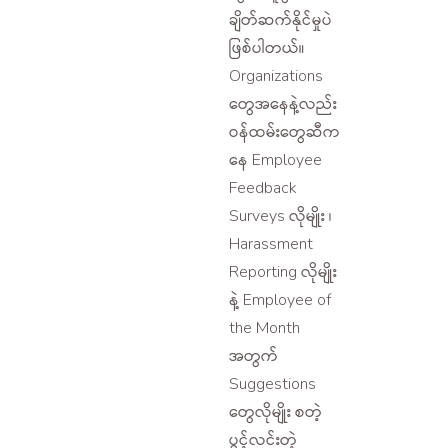
ချိတ်ဆက်နိုင်မှုပဲ
ဖြစ်ပါတယ်။
Organizations
တွေအနေနဲ့လည်း
ဝန်ထမ်းတွေဆီက
နေ Employee
Feedback
Surveys လိုမျိုး ၊
Harassment
Reporting လိုမျိုး
နဲ့ Employee of
the Month
အတွက်
Suggestions
တွေလိုမျိုး စတဲ့
ပွင့်လင်းတဲ့