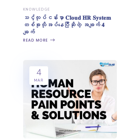
KNOWLEDGE
သင့်လုပ်ငန်းမှာ 𝐂𝐥𝐨𝐮𝐝 𝐇𝐑 𝐒𝐲𝐬𝐭𝐞𝐦
တစ်ခုလိုအပ်နေပြီဆိုတဲ့ အချက် 𝟒
ချက်
READ MORE
4
MAR