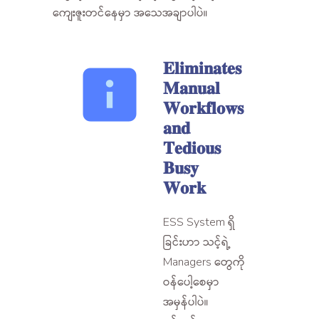
ကျေးဇူးတင်နေမှာ အသေအချာပါပဲ။
𝐄𝐥𝐢𝐦𝐢𝐧𝐚𝐭𝐞𝐬
𝐌𝐚𝐧𝐮𝐚𝐥
𝐖𝐨𝐫𝐤𝐟𝐥𝐨𝐰𝐬
𝐚𝐧𝐝
𝐓𝐞𝐝𝐢𝐨𝐮𝐬
𝐁𝐮𝐬𝐲
𝐖𝐨𝐫𝐤
ESS System ရှိ
ခြင်းဟာ သင့်ရဲ့
Managers တွေကို
ဝန်ပေါ့စေမှာ
အမှန်ပါပဲ။