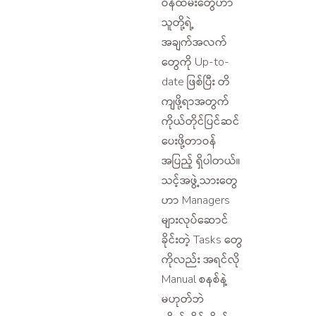
ဝန်ထမ်းတွေဟာ
သူတို့ရဲ့
အချက်အလက်
တွေကို Up-to-
date ဖြစ်ပြီး တိ
ကျဖို့ရာအတွက်
ကိုယ်တိုင်ပြင်ဆင်
ပေးဖို့တာဝန်
အပြည့် ရှိပါတယ်။
သင့်အဖွဲ့သားတွေ
ဟာ Managers
များလုပ်ဆောင်
ခိုင်းတဲ့ Tasks တွေ
ကိုလည်း အရင်လို
Manual စနစ်နဲ့
မဟုတ်ဘဲ