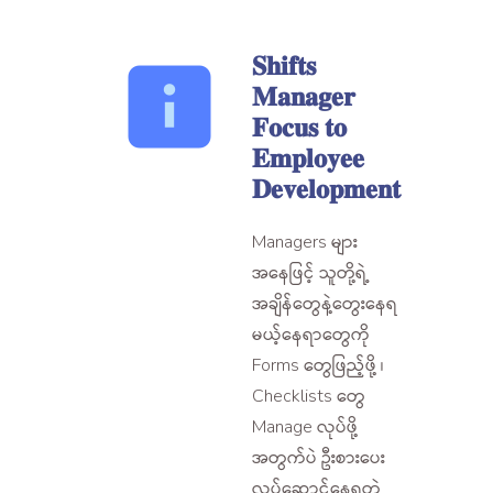
𝐒𝐡𝐢𝐟𝐭𝐬
𝐌𝐚𝐧𝐚𝐠𝐞𝐫
𝐅𝐨𝐜𝐮𝐬 𝐭𝐨
𝐄𝐦𝐩𝐥𝐨𝐲𝐞𝐞
𝐃𝐞𝐯𝐞𝐥𝐨𝐩𝐦𝐞𝐧𝐭
Managers များ
အနေဖြင့် သူတို့ရဲ့
အချိန်တွေနဲ့တွေးနေရ
မယ့်နေရာတွေကို
Forms တွေဖြည့်ဖို့ ၊
Checklists တွေ
Manage လုပ်ဖို့
အတွက်ပဲ ဦးစားပေး
လုပ်ဆောင်နေရတဲ့