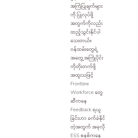
အကြံပြုချက်များ
ကို ပြုလုပ်ဖို့
အတွက်ကိုလည်း
ထည့်သွင်းနိုင်ပါ
သေးတယ်။
ဝန်ထမ်းတွေရဲ့
အတွေ့အကြုံပိုင်း
ကိုတိုးတက်ဖို့
အထူးသဖြင့်
Frontline
Workforce တွေ
ဆီကနေ
Feedback ရယူ
ခြင်းဟာ ခက်ခဲနိုင်
တဲ့အတွက် အခုလို
ESS စနစ်ကနေ