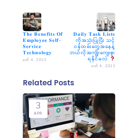
𝐓𝐡𝐞 𝐁𝐞𝐧𝐞𝐟𝐢𝐭𝐬 𝐎𝐟
𝐃𝐚𝐢𝐥𝐲 𝐓𝐚𝐬𝐤 𝐋𝐢𝐬𝐭𝐬
𝐄𝐦𝐩𝐥𝐨𝐲𝐞𝐞 𝐒𝐞𝐥𝐟-
ကိုအသုံးပြုပြီး သင့်
𝐒𝐞𝐫𝐯𝐢𝐜𝐞
ဝန်ထမ်းတွေအနေနဲ့
𝐓𝐞𝐜𝐡𝐧𝐨𝐥𝐨𝐠𝐲
ဘယ်လိုအကျိုးကျေးဇူး
ရနိုင်မလဲ
မတ် 4, 2023
မတ် 4, 2023
Related Posts
3
APR