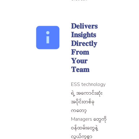
𝐃𝐞𝐥𝐢𝐯𝐞𝐫𝐬
𝐈𝐧𝐬𝐢𝐠𝐡𝐭𝐬
𝐃𝐢𝐫𝐞𝐜𝐭𝐥𝐲
𝐅𝐫𝐨𝐦
𝐘𝐨𝐮𝐫
𝐓𝐞𝐚𝐦
ESS technology
ရဲ့ အကောင်းဆုံး
အပိုင်းတစ်ခု
ကတော့
Managers တွေကို
ဝန်ထမ်းတွေနဲ့
လွယ်ကူစွာ