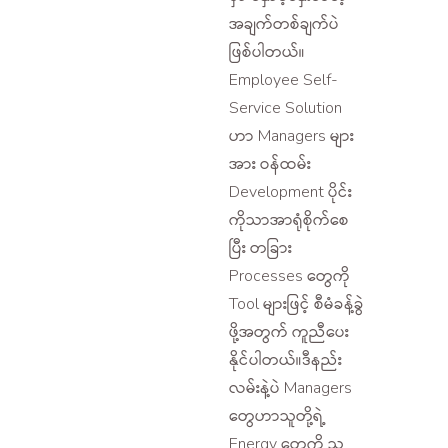
အချက်တစ်ချက်ပဲ
ဖြစ်ပါတယ်။
Employee Self-
Service Solution
ဟာ Managers များ
အား ဝန်ထမ်း
Development ပိုင်း
ကိုသာအာရုံစိုက်စေ
ပြီး တခြား
Processes တွေကို
Tool များဖြင့် စီမံခန့်ခွဲ
ဖို့အတွက် ကူညီပေး
နိုင်ပါတယ်။ဒီနည်း
လမ်းနဲ့ပဲ Managers
တွေဟာသူတို့ရဲ့
Energy တွေကို သူ့