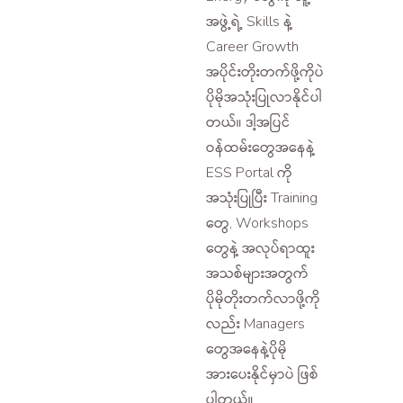
အဖွဲ့ရဲ့ Skills နဲ့
Career Growth
အပိုင်းတိုးတက်ဖို့ကိုပဲ
ပိုမိုအသုံးပြုလာနိုင်ပါ
တယ်။ ဒါ့အပြင်
ဝန်ထမ်းတွေအနေနဲ့
ESS Portal ကို
အသုံးပြုပြီး Training
တွေ, Workshops
တွေနဲ့ အလုပ်ရာထူး
အသစ်များအတွက်
ပိုမိုတိုးတက်လာဖို့ကို
လည်း Managers
တွေအနေနဲ့ပိုမို
အားပေးနိုင်မှာပဲ ဖြစ်
ပါတယ်။