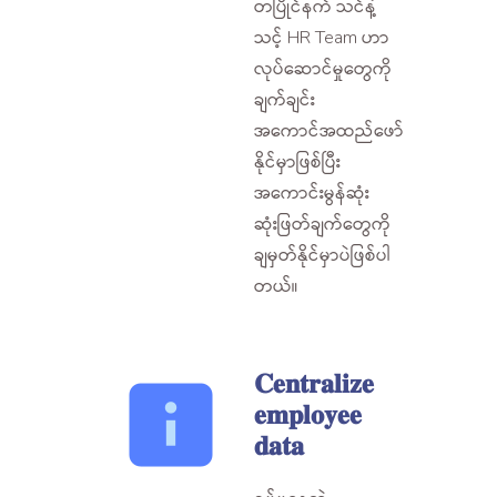
တပြိုင်နက် သင်နဲ့
သင့် HR Team ဟာ
လုပ်ဆောင်မှုတွေကို
ချက်ချင်း
အကောင်အထည်ဖော်
နိုင်မှာဖြစ်ပြီး
အကောင်းမွန်ဆုံး
ဆုံးဖြတ်ချက်တွေကို
ချမှတ်နိုင်မှာပဲဖြစ်ပါ
တယ်။
𝐂𝐞𝐧𝐭𝐫𝐚𝐥𝐢𝐳𝐞
𝐞𝐦𝐩𝐥𝐨𝐲𝐞𝐞
𝐝𝐚𝐭𝐚