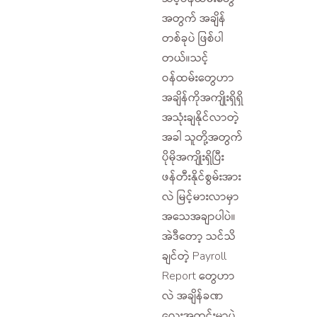
အတွက် အချိန်
တစ်ခုပဲ ဖြစ်ပါ
တယ်။သင့်
ဝန်ထမ်းတွေဟာ
အချိန်ကိုအကျိုးရှိရှိ
အသုံးချနိုင်လာတဲ့
အခါ သူတို့အတွက်
ပိုမိုအကျိုးရှိပြီး
ဖန်တီးနိုင်စွမ်းအား
လဲ မြင့်မားလာမှာ
အသေအချာပါပဲ။
အဲဒီတော့ သင်သိ
ချင်တဲ့ Payroll
Report တွေဟာ
လဲ အချိန်ခဏ
လေးအတွင်းမှာပဲ