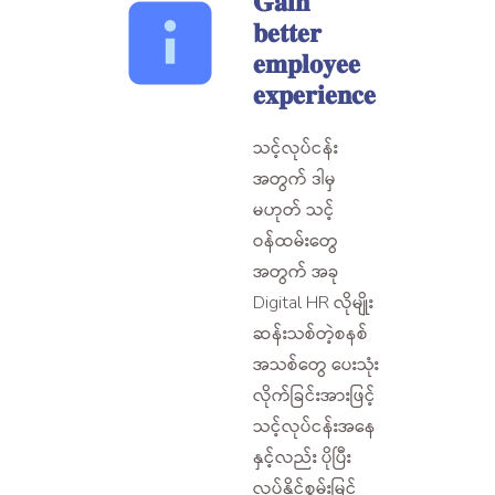
𝐆𝐚𝐢𝐧
𝐛𝐞𝐭𝐭𝐞𝐫
𝐞𝐦𝐩𝐥𝐨𝐲𝐞𝐞
𝐞𝐱𝐩𝐞𝐫𝐢𝐞𝐧𝐜𝐞
သင့်လုပ်ငန်း
အတွက် ဒါမှ
မဟုတ် သင့်
ဝန်ထမ်းတွေ
အတွက် အခု
Digital HR လိုမျိုး
ဆန်းသစ်တဲ့စနစ်
အသစ်တွေ ပေးသုံး
လိုက်ခြင်းအားဖြင့်
သင့်လုပ်ငန်းအနေ
နှင့်လည်း ပိုပြီး
လုပ်နိုင်စွမ်းမြင့်