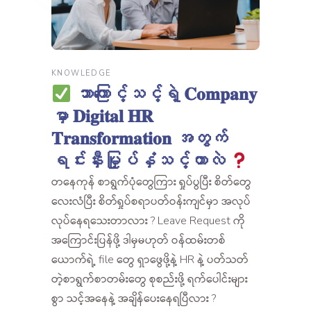
KNOWLEDGE
ဘာကြောင့်သင့်ရဲ့ 𝐂𝐨𝐦𝐩𝐚𝐧𝐲
မှာ 𝐃𝐢𝐠𝐢𝐭𝐚𝐥 𝐇𝐑
𝐓𝐫𝐚𝐧𝐬𝐟𝐨𝐫𝐦𝐚𝐭𝐢𝐨𝐧 အတွက်
ရင်းနှီးမြှုပ်နှံသင့်တာလဲ
တနေကုန် စာရွက်ပုံတွေကြား ရှုပ်ပွပြီး စိတ်တွေ
လေးလံပြီး စိတ်ရှုပ်စရာပတ်ဝန်းကျင်မှာ အလုပ်
လုပ်နေရသေးတာလား ? Leave Request ကို
အကြောင်းပြန်ဖို့ ဒါမှမဟုတ် ဝန်ထမ်းတစ်
ယောက်ရဲ့ file တွေ ရှာဖွေဖို့နဲ့ HR နဲ့ ပတ်သတ်
တဲ့စာရွက်စာတမ်းတွေ စုစည်းဖို့ ရက်ပေါင်းများ
စွာ သင့်အနေနဲ့ အချိန်ပေးနေရပြီလား ?