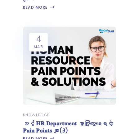
READ MORE
4
MAR
KNOWLEDGE
သင့် 𝐇𝐑 𝐃𝐞𝐩𝐚𝐫𝐭𝐦𝐞𝐧𝐭 မှာကြုံတွေ့နေရတဲ့
𝐏𝐚𝐢𝐧 𝐏𝐨𝐢𝐧𝐭𝐬 များ(𝟑)
READ MORE