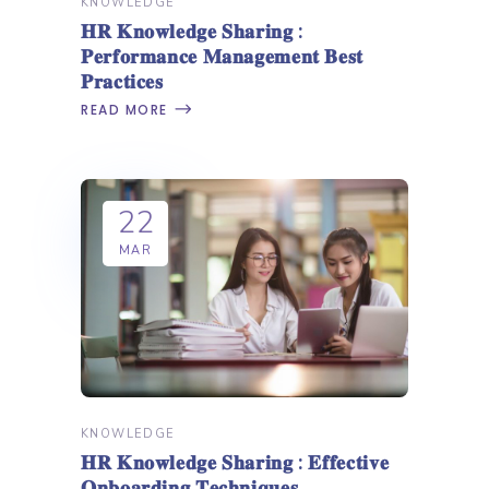
KNOWLEDGE
𝐇𝐑 𝐊𝐧𝐨𝐰𝐥𝐞𝐝𝐠𝐞 𝐒𝐡𝐚𝐫𝐢𝐧𝐠 :
𝐏𝐞𝐫𝐟𝐨𝐫𝐦𝐚𝐧𝐜𝐞 𝐌𝐚𝐧𝐚𝐠𝐞𝐦𝐞𝐧𝐭 𝐁𝐞𝐬𝐭
𝐏𝐫𝐚𝐜𝐭𝐢𝐜𝐞𝐬
READ MORE
22
MAR
KNOWLEDGE
𝐇𝐑 𝐊𝐧𝐨𝐰𝐥𝐞𝐝𝐠𝐞 𝐒𝐡𝐚𝐫𝐢𝐧𝐠 : 𝐄𝐟𝐟𝐞𝐜𝐭𝐢𝐯𝐞
𝐎𝐧𝐛𝐨𝐚𝐫𝐝𝐢𝐧𝐠 𝐓𝐞𝐜𝐡𝐧𝐢𝐪𝐮𝐞𝐬