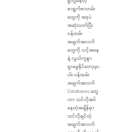
ရှုပ်ပွနေတဲ့
စာရွက်စာတမ်း
တွေကို အခုပဲ
အဆုံးသတ်ပြီး
ဝန်ထမ်း
အချက်အလက်
တွေကို သင့်အနေ
နဲ့ လွယ်ကူစွာ
ရှာဖွေနိုင်တော့မှာ
ပါ။ ဝန်ထမ်း
အချက်အလက်
Databases တွေ
ဟာ သင်လိုအပ်
နေတဲ့အချိန်မှာ
သင်လိုချင်တဲ့
အချက်အလက်