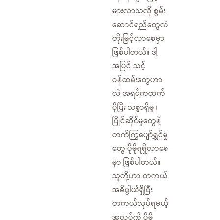
မားလာသလို စွမ်း
ဆောင်ရည်တွေလဲ
တိုးမြင့်လာစေမှာ
ဖြစ်ပါတယ်။ ဒါ့
အပြင် သင့်
ဝန်ထမ်းတွေဟာ
လဲ အရင်ကထက်
ပိုပြီး သစ္စာရှိမှု ၊
ပြိုင်ဆိုင်မှုတွေနဲ့
တက်ကြွပျော်ရွှင်မှု
တွေ ပိုမိုရရှိလာစေ
မှာ ဖြစ်ပါတယ်။
သူတို့ဟာ တကယ်
အဓိပ္ပါယ်ရှိပြီး
တကယ်လုပ်ရမယ့်
အလုပ်ကို ပိုမို