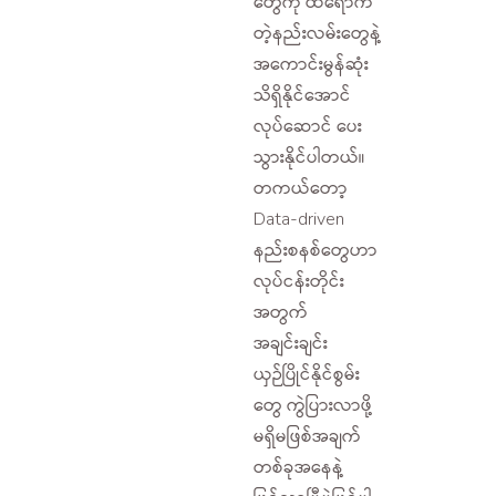
တွေကို ထိရောက်
တဲ့နည်းလမ်းတွေနဲ့
အကောင်းမွန်ဆုံး
သိရှိနိုင်အောင်
လုပ်ဆောင် ပေး
သွားနိုင်ပါတယ်။
တကယ်တော့
Data-driven
နည်းစနစ်တွေဟာ
လုပ်ငန်းတိုင်း
အတွက်
အချင်းချင်း
ယှဉ်ပြိုင်နိုင်စွမ်း
တွေ ကွဲပြားလာဖို့
မရှိမဖြစ်အချက်
တစ်ခုအနေနဲ့