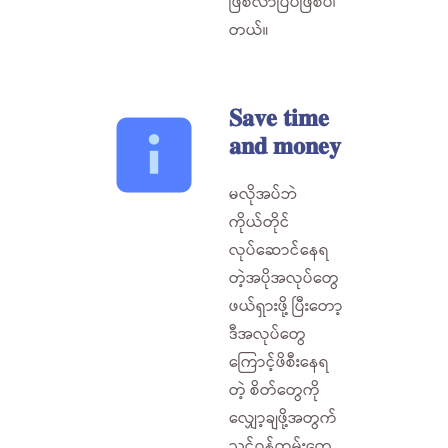
ဖြစ်လာပြီပဲဖြစ်ပါ
တယ်။
𝐒𝐚𝐯𝐞 𝐭𝐢𝐦𝐞
𝐚𝐧𝐝 𝐦𝐨𝐧𝐞𝐲
မလိုအပ်ဘဲ
ကိုယ်တိုင်
လုပ်ဆောင်နေရ
တဲ့အပိုအလုပ်တွေ
ဖယ်ရှားဖို့ ပြီးတော့
ဒီအလုပ်တွေ
ကြောင့်ဖိစီးနေရ
တဲ့ စိတ်တွေကို
လျှော့ချဖို့အတွက်
သင့်ဝန်ထမ်းတွေ