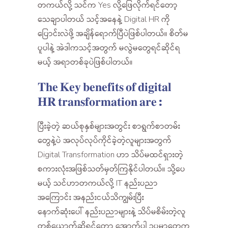
တကယ်လို့ သင်က Yes လို့ဖြေလိုက်ရင်တော့
သေချာပါတယ် သင့်အနေနဲ့ Digital HR ကို
ပြောင်းလဲဖို့ အချိန်ရောက်ပြီပဲဖြစ်ပါတယ်။ စိတ်မ
ပူပါနဲ့ အဲဒါကသင့်အတွက် မလွဲမတွေရင်ဆိုင်ရ
မယ့် အရာတစ်ခုပဲဖြစ်ပါတယ်။
𝐓𝐡𝐞 𝐊𝐞𝐲 𝐛𝐞𝐧𝐞𝐟𝐢𝐭𝐬 𝐨𝐟 𝐝𝐢𝐠𝐢𝐭𝐚𝐥
𝐇𝐑 𝐭𝐫𝐚𝐧𝐬𝐟𝐨𝐫𝐦𝐚𝐭𝐢𝐨𝐧 𝐚𝐫𝐞 :
ပြီးခဲ့တဲ့ ဆယ်စုနှစ်များအတွင်း စာရွက်စာတမ်း
တွေနဲ့ပဲ အလုပ်လုပ်ကိုင်ခဲ့တဲ့လူများအတွက်
Digital Transformation ဟာ သိပ်မထင်ရှားတဲ့
စကားလုံးအဖြစ်သတ်မှတ်ကြနိုင်ပါတယ်။ သို့ပေ
မယ့် သင်ဟာတကယ်လို့ IT နည်းပညာ
အကြောင်း အနည်းငယ်သိကျွမ်းပြီး
နောက်ဆုံးပေါ် နည်းပညာများနဲ့ သိပ်မစိမ်းတဲ့လူ
တစ်ယောက်ဆိုရင်တော့ အောက်ပါ ဥပမာတွေက