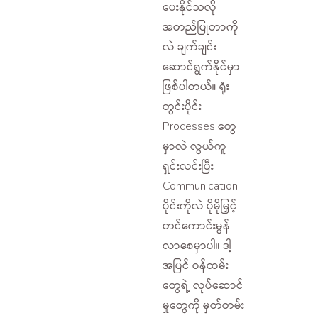
ပေးနိုင်သလို
အတည်ပြုတာကို
လဲ ချက်ချင်း
ဆောင်ရွက်နိုင်မှာ
ဖြစ်ပါတယ်။ ရုံး
တွင်းပိုင်း
Processes တွေ
မှာလဲ လွယ်ကူ
ရှင်းလင်းပြီး
Communication
ပိုင်းကိုလဲ ပိုမိုမြှင့်
တင်ကောင်းမွန်
လာစေမှာပါ။ ဒါ့
အပြင် ဝန်ထမ်း
တွေရဲ့ လုပ်ဆောင်
မှုတွေကို မှတ်တမ်း