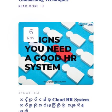
READ MORE
6
NOV
KNOWLEDGE
သင့်လုပ်ငန်းမှာ 𝐂𝐥𝐨𝐮𝐝 𝐇𝐑 𝐒𝐲𝐬𝐭𝐞𝐦
တစ်ခုလိုအပ်နေပြီဆိုတဲ့ အချက် 𝟒
ချက်