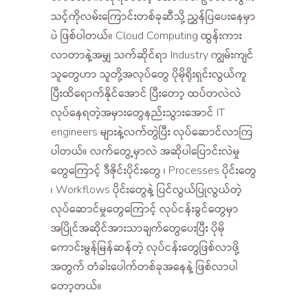
သင့်ကိုလမ်းကြောင်းတစ်ခုဆီသို့ ညွှန်ပြပေးနေမှာ
ပဲ ဖြစ်ပါတယ်။ Cloud Computing ထွန်းကား
လာတာနဲ့အမျှ သက်ဆိုင်ရာ Industry ကျွမ်းကျင်
သူတွေဟာ သူတို့အလုပ်တွေ ပိုမိုရိုးရှင်းလွယ်ကူ
ပြီးထိရောက်နိုင်အောင် ပြီးတော့ ထပ်တလဲလဲ
လုပ်နေရတဲ့အမှားတွေနည်းသွားအောင် IT
engineers များနဲ့လက်တွဲပြီး လုပ်ဆောင်လာကြ
ပါတယ်။ လက်တွေ့မှာလဲ အဆိုပါပြောင်းလဲမှု
တွေကြောင့် ဒီဇိုင်းပိုင်းတွေ ၊ Processes ပိုင်းတွေ
၊ Workflows ပိုင်းတွေနဲ့ ပြင်လွယ်ပြုလွယ်တဲ့
လုပ်ဆောင်မှုတွေကြောင့် လုပ်ငန်းခွင်တွေမှာ
အပြိုင်အဆိုင်အားသာချက်တွေပေးပြီး ပိုမို
ကောင်းမွန်မြန်ဆန်တဲ့ လုပ်ငန်းတွေဖြစ်လာဖို့
အတွက် တံခါးပေါက်တစ်ခုအနေနဲ့ ဖြစ်လာပါ
တော့တယ်။