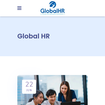
Global HR
22
JUN