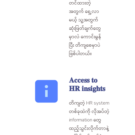
တင်ထားတဲ့
အတွက် ရှေ့လာ
မယ့် သူ့အတွက်
ဆုံးဖြတ်ချက်တွေ
မှာလဲ ကောင်းမွန်
ပြီး တိကျစေမှာပဲ
ဖြစ်ပါတယ်။
𝐀𝐜𝐜𝐞𝐬𝐬 𝐭𝐨
𝐇𝐑 𝐢𝐧𝐬𝐢𝐠𝐡𝐭𝐬
တိကျတဲ့ HR system
တစ်ခုထဲကို လိုအပ်တဲ့
information တွေ
ထည့်သွင်းလိုက်တာနဲ့