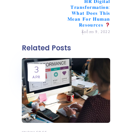
𝐇𝐑 𝐃𝐢𝐠𝐢𝐭𝐚𝐥
𝐓𝐫𝐚𝐧𝐬𝐟𝐨𝐫𝐦𝐚𝐭𝐢𝐨𝐧:
𝐖𝐡𝐚𝐭 𝐃𝐨𝐞𝐬 𝐓𝐡𝐢𝐬
𝐌𝐞𝐚𝐧 𝐅𝐨𝐫 𝐇𝐮𝐦𝐚𝐧
𝐑𝐞𝐬𝐨𝐮𝐫𝐜𝐞𝐬
နိုဝင်ဘာ 9, 2022
Related Posts
3
APR