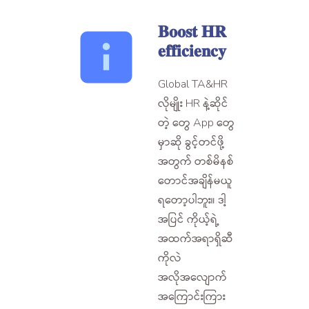
𝐁𝐨𝐨𝐬𝐭 𝐇𝐑
𝐞𝐟𝐟𝐢𝐜𝐢𝐞𝐧𝐜𝐲
Global TA&HR
လိုမျိုး HR နဲ့ဆိုင်
တဲ့ တွေ App တွေ
မှာဆို ခွင့်တင်ဖို့
အတွက် တစ်မိနစ်
တောင်အချိန်မယူ
ရတော့ပါဘူး။ ဒါ့
အပြင် ကိုယ့်ရဲ့
အထက်အရာရှိဆီ
ကိုလဲ
အလိုအလျောက်
အကြောင်းကြား