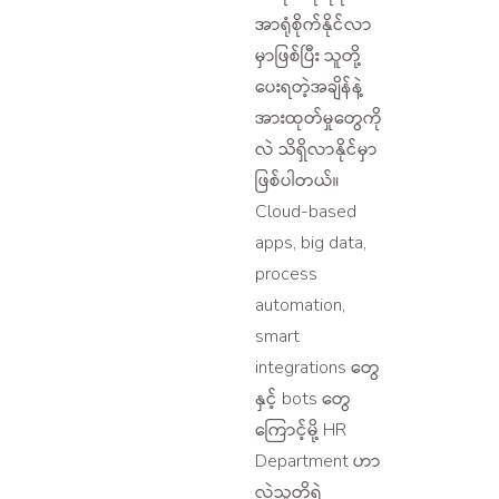
အာရုံစိုက်နိုင်လာ
မှာဖြစ်ပြီး သူတို့
ပေးရတဲ့အချိန်နဲ့
အားထုတ်မှုတွေကို
လဲ သိရှိလာနိုင်မှာ
ဖြစ်ပါတယ်။
Cloud-based
apps, big data,
process
automation,
smart
integrations တွေ
နှင့် bots တွေ
ကြောင့်မို့ HR
Department ဟာ
လဲသူတို့ရဲ့