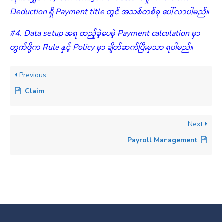
Deduction ရှိ Payment title တွင် အသစ်တစ်ခု ပေါ်လာပါမည်။
#4. Data setup အရ ထည့်ခဲ့ပေမဲ့ Payment calculation မှာ
တွက်ဖို့က Rule နှင့် Policy မှာ ချိတ်ဆက်ပြီးမှသာ ရပါမည်။
Previous
Claim
Next
Payroll Management