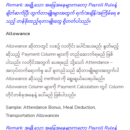
Remark: အချို့သော အ‌‌ခြေအနေများကတော့ Payroll Ruleနဲ့
ချိတ်ဆက်ပြီး တွက်တာမျိူးများအတွက် ရက်/အချိန်/အကြိမ်ရေ စ
သည့် တန်ဖိုးထည့်ရတာမျိုးတွေ ရှိတတ်ပါသည်။
Allowance
Allowance ဆိုတာတွင် လစဥ် လတိုင်း ပေါင်းပေးမည်၊ နှုတ်မည့်
ဆိုသည့် Payment Column များကို တည်ဆောက်ရမည် ဖြစ်
ပါသည်။ လတိုင်းအတွက် ပေးရမည် သို့သော် Attendance –
အလုပ်တက်ရောက်မှု ပေါ် မူတည်သည် ဆိုတာမျိုးများအတွက်ပါ
Allowance ဆိုသည့် method ကို ရွေးချယ်ပေးရပါမည်။
Allowance Column များကို Payment Calculation တွင် Column
တိုင်တစ်ခုအနေနဲ့ ပေါ်မည် ဖြစ်ပါသည်။
Sample: Attendance Bonus, Meal Deduction,
Transportation Allowance။
Remark: အချို့သော အ‌‌ခြေအနေများကတော့ Payroll Ruleနဲ့