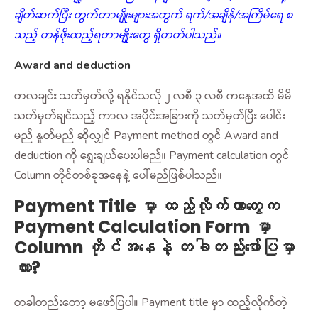
ချိတ်ဆက်ပြီး တွက်တာမျိူးများအတွက် ရက်/အချိန်/အကြိမ်ရေ စ
သည့် တန်ဖိုးထည့်ရတာမျိုးတွေ ရှိတတ်ပါသည်။
Award and deduction
တလချင်း သတ်မှတ်လို့ ရနိုင်သလို ၂ လစီ ၃ လစီ ကနေအထိ မိမိ
သတ်မှတ်ချင်သည့် ကာလ အပိုင်းအခြားကို သတ်မှတ်ပြီး ပေါင်း
မည် နှုတ်မည် ဆိုလျှင် Payment method တွင် Award and
deduction ကို ရွေးချယ်ပေးပါမည်။ Payment calculation တွင်
Column တိုင်တစ်ခုအနေနဲ့ ပေါ်မည်ဖြစ်ပါသည်။
Payment Title မှာ ထည့်လိုက်တာတွေက
Payment Calculation Form မှာ
Column တိုင်အနေနဲ့ တခါတည်းဖော်ပြမှာ
လား?
တခါတည်းတော့ မဖော်ပြပါ။ Payment title မှာ ထည့်လိုက်တဲ့