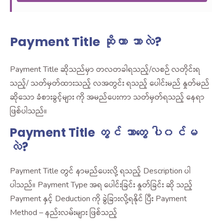
Payment Title ဆိုတာ ဘာလဲ?
Payment Title ဆိုသည်မှာ တလတခါရသည့်/လစဉ် လတိုင်းရ
သည့်/ သတ်မှတ်ထားသည့် လအတွင်း ရသည့် ပေါင်းမည် နှုတ်မည်
ဆိုသော ခံစားခွင့်များ ကို အမည်ပေးကာ သတ်မှတ်ရသည့် နေရာ
ဖြစ်ပါသည်။
Payment Title တွင် ဘာတွေ ပါ၀င်မ
လဲ?
Payment Title တွင် နာမည်ပေးလို့ ရသည့် Description ပါ
ပါသည်။
Payment Type အရ ပေါင်းခြင်း နှုတ်ခြင်း ဆို သည့်
Payment နှင့် Deduction ကို ခွဲခြားလို့ရနိုင် ပြီး
Payment
Method – နည်းလမ်းများ ဖြစ်သည့်