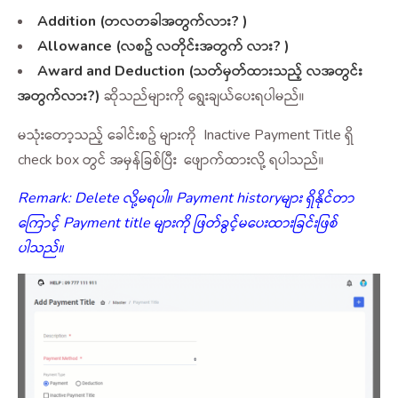
Addition (တလတခါအတွက်လား? )
Allowance (လစဥ် လတိုင်းအတွက် လား? )
Award and Deduction (သတ်မှတ်ထားသည့် လအတွင်း
အတွက်လား?)
ဆိုသည်များကို ရွေးချယ်ပေးရပါမည်။
မသုံးတော့သည့် ခေါင်းစဥ် များကို Inactive Payment Title ရှိ
check box တွင် အမှန်ခြစ်ပြီး ဖျောက်ထားလို့ ရပါသည်။
Remark:
Delete လို့မရပါ။ Payment historyများ ရှိနိုင်တာ
ကြောင့် Payment title များကို ဖြတ်ခွင့်မပေးထားခြင်းဖြစ်
ပါသည်။