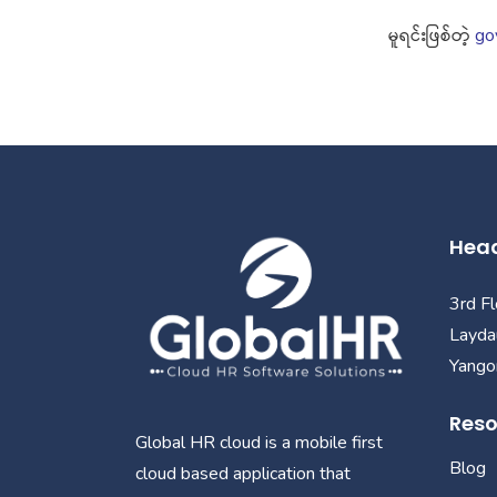
မူရင်းဖြစ်တဲ့
go
Head
3rd F
Layda
Yangon
Reso
Global HR cloud is a mobile first
Blog
cloud based application that